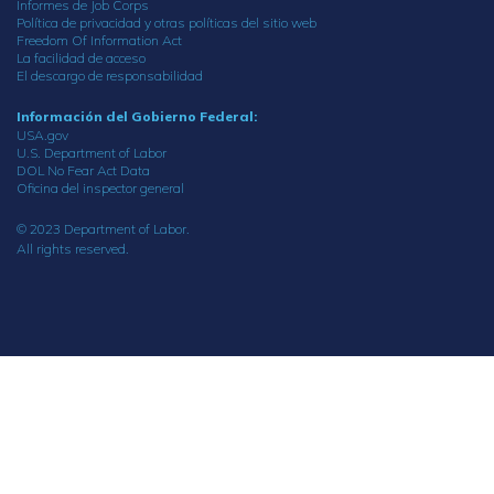
Informes de Job Corps
Política de privacidad y otras políticas del sitio web
Freedom Of Information Act
La facilidad de acceso
El descargo de responsabilidad
Información del Gobierno Federal:
USA.gov
U.S. Department of Labor
DOL No Fear Act Data
Oficina del inspector general
© 2023 Department of Labor.
All rights reserved.