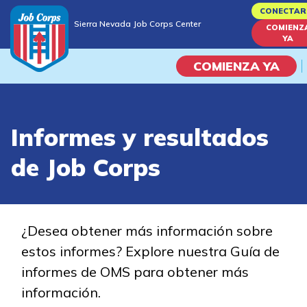
Skip
CONECTAR
Sierra Nevada Job Corps Center
to
COMIENZ
Sierra Nevada Job Corps Center
YA
main
content
COMIENZA YA
Programas
Informes y resultados
Vida En El Campus Universita
de Job Corps
Habilidades académicas
Viaje de la carrera
¿Desea obtener más información sobre
estos informes? Explore nuestra Guía de
Estudiar
informes de OMS para obtener más
información.
Programas de Entrenamient