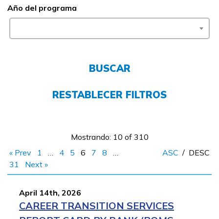
Año del programa
FAQs
English
BUSCAR
CONECTARSE
RESTABLECER FILTROS
COMIENZA YA
Mostrando: 10 of 310
« Prev
1
…
4
5
6
7
8
…
ASC
/
DESC
31
Next »
April 14th, 2026
CAREER TRANSITION SERVICES