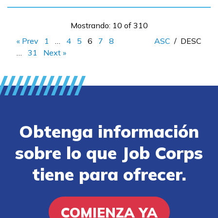
Mostrando: 10 of 310
« Prev
1
…
4
5
6
7
8
ASC
/
DESC
…
31
Next »
Obtenga información
sobre lo que Job Corps
tiene para ofrecer.
COMIENZA YA